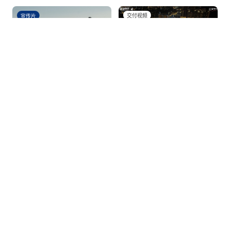
宣传片
交付视频
邦泰集团形象宣传片
2025邦泰交付巡礼
文
化
理
念
邦泰核心价值理念
邦泰核心价值理念是我们生存和发展的“真北”，也将成为我们的致
胜法宝。邦泰努力缔造成为有丰富文化内涵的“精神殿堂”。