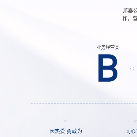
邦泰公
作，
业务经营类
B
因热爱 勇敢为
同心