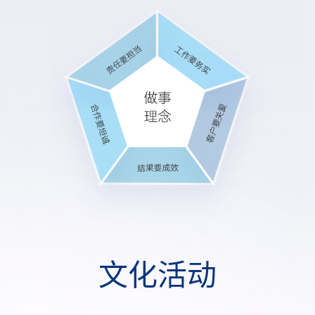
文
化
活
动