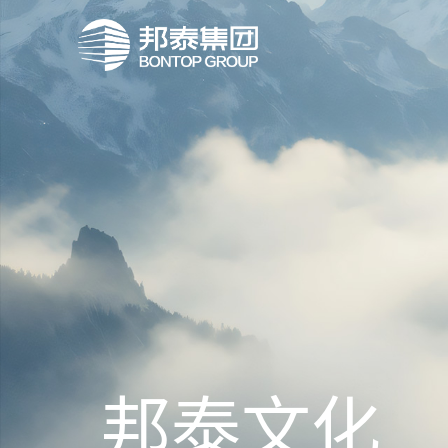
邦
泰
文
化